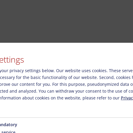
ettings
your privacy settings below.
Our website uses cookies. These serve
necessary for the basic functionality of our website. Second, cookies
prove our content for you. For this purpose, pseudonymized data o
lected and analyzed. You can withdraw your consent to the use of co
nformation about cookies on the website, please refer to our
Privac
ndatory
я
1
service