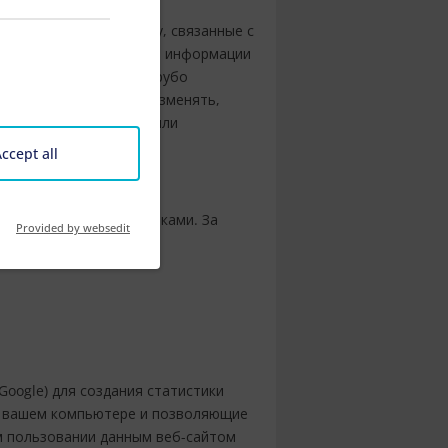
ии. Претензии к автору, связанные с
вания предоставленной информации
зана умышленная или грубо
ляет за собой право изменять,
ия, а также временно или
ccept all
язанных внешними ссылками. За
Provided by websedit
Google) для создания статистики
на вашем компьютере и позволяющие
м пользовании данным веб-сайтом