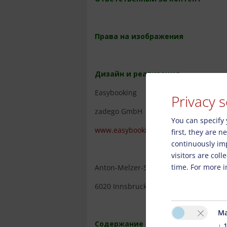
Права на изображения
Дизайн и реализация
Easybooking
Privacy s
zadego GmbH
You can specify 
www.easybooking.eu
first, they are 
continuously im
visitors are col
time. For more i
Anton-Melzer-Straße 10
6020 Innsbruck - Austria
Ma
Содержание онлайн-предложени
↓