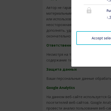
Автор не гарантирует актуальность,
Fu
материальным или нематериальным у
↓
или использования недостоверной и 
неосторожная вина автора. Все пре
дополнять, удалять какие-либо части
окончательно прекращать их публик
Accept sele
Ответственность за ссылки
Несмотря на тщательный контроль со
содержание таких сайтов несут отве
Защита данных
Ваши персональные данные обрабаты
Google Analytics
На данном веб-сайте используется Goo
посетителей веб-сайтов. Google Ana
провести анализ пользования веб-с