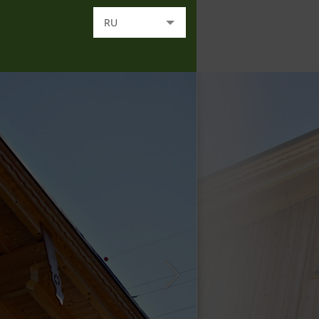
RU
DE
EN
FR
IT
HU
NL