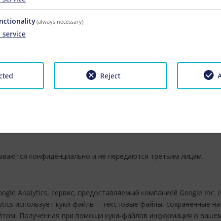
 правильность, полноту или качество предоставленной информац
nctionality
(always necessary)
щербом, возникшим вследствие использования или неиспользо
1
service
неполной информации, исключаются, если только не будет дока
дложения являются свободными и необязательными. Автор остав
 веб-страниц или все материалы ресурса без особого уведомлен
ацию.
cted
Reject
A
держания, мы не несем ответственность за контент сайтов, св
тственность исключительно их владельцы.
ваются конфиденциально и не передаются третьим лицам.
gle Analytics, сервис, предоставляемый компанией Google Inc. (
lytics использует куки-файлы – текстовые файлы, сохраненные 
айтом. Полученная при помощи куки-файлов информация о ваше