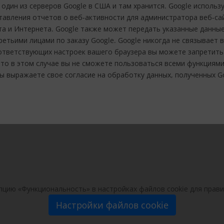
а один из серверов Google в США и там хранится. Google испол
тавления отчетов о веб-активности для администратора веб-сай
та и Интернета. Google также может передать указанные данные
етьими лицами по заказу Google. Google никогда не связывает в
ответствующих настроек вашего браузера вы можете запретить
что в этом случае вы не сможете пользоваться всеми функциями
ы выражаете свое согласие на обработку данных, полученных G
пцию «Функциональность» в настройках файлов cookie для прав
Настройки файлов cookie