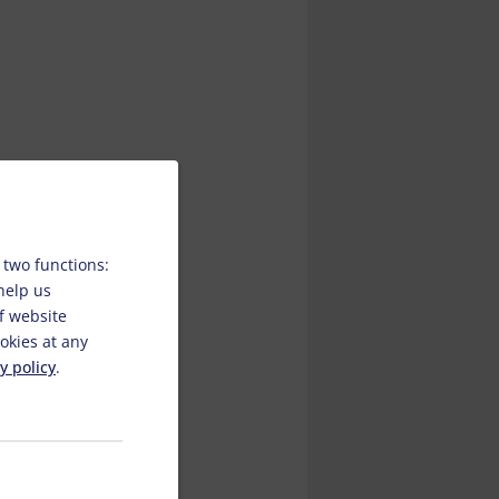
 two functions:
 help us
f website
okies at any
y policy
.