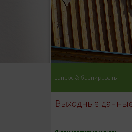
запрос & бронировать
Выходные данны
Ответственный за контент